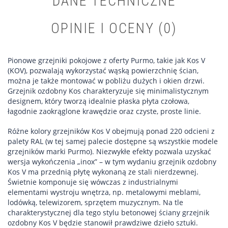
DANE TECHNICZNE
OPINIE I OCENY (0)
Pionowe grzejniki pokojowe z oferty Purmo, takie jak Kos V
(KOV), pozwalają wykorzystać wąską powierzchnię ścian,
można je także montować w pobliżu dużych i okien drzwi.
Grzejnik ozdobny Kos charakteryzuje się minimalistycznym
designem, który tworzą idealnie płaska płyta czołowa,
łagodnie zaokrąglone krawędzie oraz czyste, proste linie.
Różne kolory grzejników Kos V obejmują ponad 220 odcieni z
palety RAL (w tej samej palecie dostępne są wszystkie modele
grzejników marki Purmo). Niezwykłe efekty pozwala uzyskać
wersja wykończenia „inox” – w tym wydaniu grzejnik ozdobny
Kos V ma przednią płytę wykonaną ze stali nierdzewnej.
Świetnie komponuje się wówczas z industrialnymi
elementami wystroju wnętrza, np. metalowymi meblami,
lodówką, telewizorem, sprzętem muzycznym. Na tle
charakterystycznej dla tego stylu betonowej ściany grzejnik
ozdobny Kos V będzie stanowił prawdziwe dzieło sztuki.