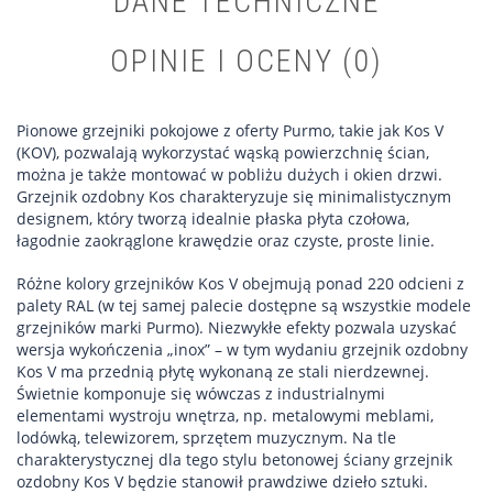
DANE TECHNICZNE
OPINIE I OCENY (0)
Pionowe grzejniki pokojowe z oferty Purmo, takie jak Kos V
(KOV), pozwalają wykorzystać wąską powierzchnię ścian,
można je także montować w pobliżu dużych i okien drzwi.
Grzejnik ozdobny Kos charakteryzuje się minimalistycznym
designem, który tworzą idealnie płaska płyta czołowa,
łagodnie zaokrąglone krawędzie oraz czyste, proste linie.
Różne kolory grzejników Kos V obejmują ponad 220 odcieni z
palety RAL (w tej samej palecie dostępne są wszystkie modele
grzejników marki Purmo). Niezwykłe efekty pozwala uzyskać
wersja wykończenia „inox” – w tym wydaniu grzejnik ozdobny
Kos V ma przednią płytę wykonaną ze stali nierdzewnej.
Świetnie komponuje się wówczas z industrialnymi
elementami wystroju wnętrza, np. metalowymi meblami,
lodówką, telewizorem, sprzętem muzycznym. Na tle
charakterystycznej dla tego stylu betonowej ściany grzejnik
ozdobny Kos V będzie stanowił prawdziwe dzieło sztuki.