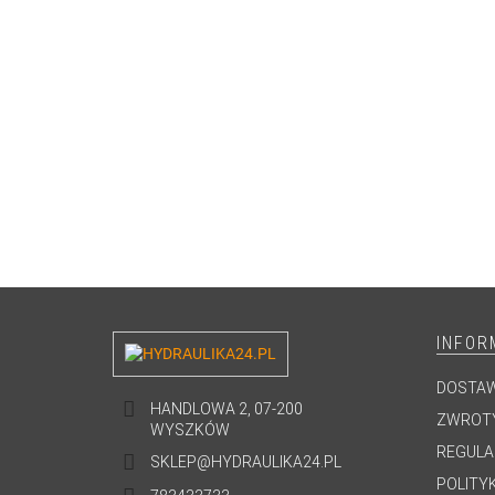
INFOR
DOSTA
HANDLOWA 2, 07-200
ZWROTY
WYSZKÓW
REGULA
SKLEP@HYDRAULIKA24.PL
POLITY