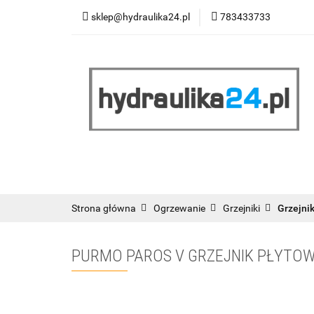
sklep@hydraulika24.pl
783433733
Łazienka
Kuc
Wyprzedaż
WY
ŁAZIENKA
KUCHNIA
OGRZEWANIE
RATY/LEASING
Strona główna
Ogrzewanie
Grzejniki
Grzejni
PURMO PAROS V GRZEJNIK PŁYTOW