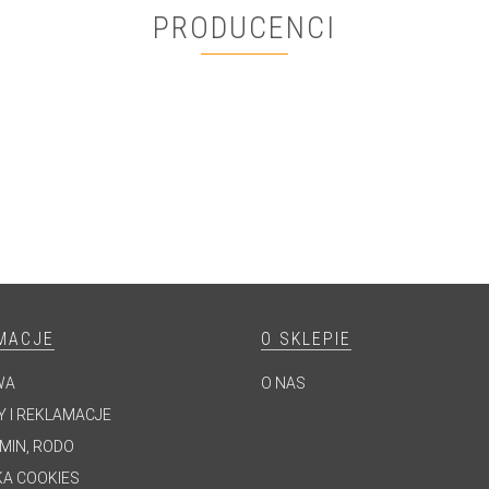
PRODUCENCI
MACJE
O SKLEPIE
WA
O NAS
 I REKLAMACJE
MIN, RODO
KA COOKIES