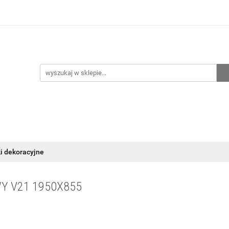
hnia
Ogrzewanie
Centralne odkurzanie
Przepo
CENA ZESTAWÓW
Kontakt
Raty/Leasing
CENTRALNE ODKURZANIE
PRZEPOMPOWNIE
WYPRZED
ki dekoracyjne
Y V21 1950X855