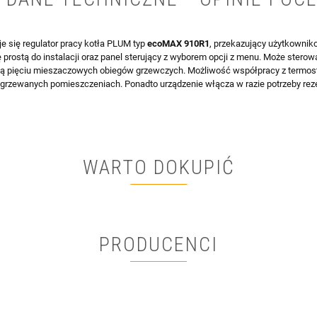
je się regulator pracy kotła PLUM typ
ecoMAX 910R1
, przekazujący użytkowniko
 prostą do instalacji oraz panel sterujący z wyborem opcji z menu. Może stero
racą pięciu mieszaczowych obiegów grzewczych. Możliwość współpracy z termos
ogrzewanych pomieszczeniach. Ponadto urządzenie włącza w razie potrzeby rez
WARTO DOKUPIĆ
PRODUCENCI