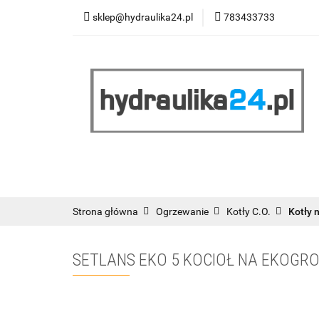
sklep@hydraulika24.pl
783433733
Łazienka
Kuc
Wyprzedaż
WY
ŁAZIENKA
KUCHNIA
OGRZEWANIE
RATY/LEASING
Strona główna
Ogrzewanie
Kotły C.O.
Kotły 
SETLANS EKO 5 KOCIOŁ NA EKOGR