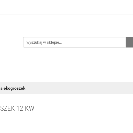
hnia
Ogrzewanie
Centralne odkurzanie
Przepo
CENA ZESTAWÓW
Kontakt
Raty/Leasing
CENTRALNE ODKURZANIE
PRZEPOMPOWNIE
WYPRZED
na ekogroszek
OSZEK 12 KW