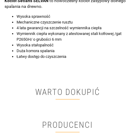
Kocioł Setlans SELVAN
to nowoczesny kocioł zasypowy dolnego
spalania na drewno.
Wysoka sprawność
Mechaniczne czyszczenie rusztu
4 lata gwarancji na szczelność wymiennika ciepła
Wymiennik ciepła wykonany z atestowanej stali kotłowej /gat
P265GH/ o grubości 6 mm
Wysoka stałopalność
Duża komora spalania
Łatwy dostęp do czyszczenia
WARTO DOKUPIĆ
PRODUCENCI