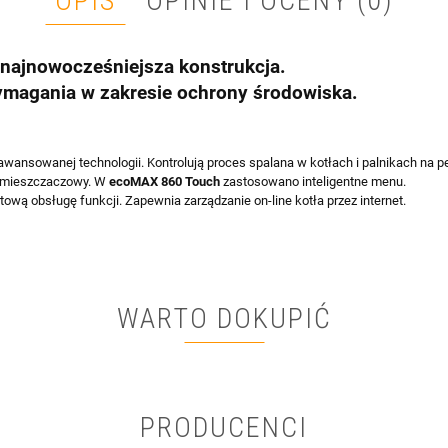
OPIS
OPINIE I OCENY (0)
 najnowocześniejsza konstrukcja.
ymagania w zakresie ochrony środowiska.
ansowanej technologii. Kontrolują proces spalana w kotłach i palnikach na pe
g mieszczaczowy. W
ecoMAX 860 Touch
zastosowano inteligentne menu.
wą obsługę funkcji. Zapewnia zarządzanie on-line kotła przez internet.
WARTO DOKUPIĆ
PRODUCENCI