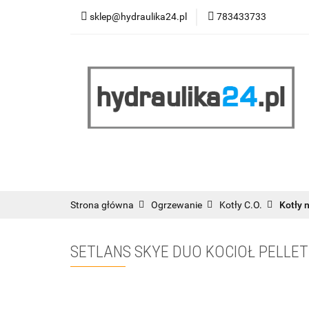
sklep@hydraulika24.pl
783433733
Łazienka
Kuc
Wyprzedaż
WY
ŁAZIENKA
KUCHNIA
OGRZEWANIE
RATY/LEASING
Strona główna
Ogrzewanie
Kotły C.O.
Kotły 
SETLANS SKYE DUO KOCIOŁ PELLE