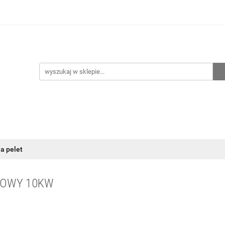
hnia
Ogrzewanie
Centralne odkurzanie
Przepo
CENA ZESTAWÓW
Kontakt
Raty/Leasing
CENTRALNE ODKURZANIE
PRZEPOMPOWNIE
WYPRZED
na pelet
TOWY 10KW