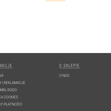
MACJE
O SKLEPIE
WA
O NAS
 I REKLAMACJE
MIN, RODO
KA COOKIES
Y PŁATNOŚCI