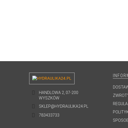
INFOR
DOSTA
HANDLOWA 2, 07-200
ZWROTY
WYSZKÓW
REGULA
SKLEP@HYDRAULIKA24.PL
POLITY
783433733
SPOSOB