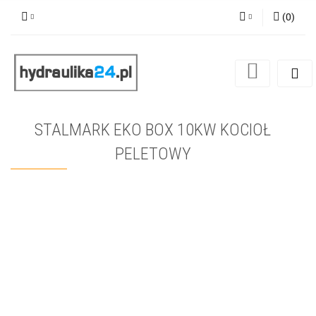
(
0
)
Zaloguj się
Zarejestruj się
Dodaj zgłoszenie
STALMARK EKO BOX 10KW KOCIOŁ
PELETOWY