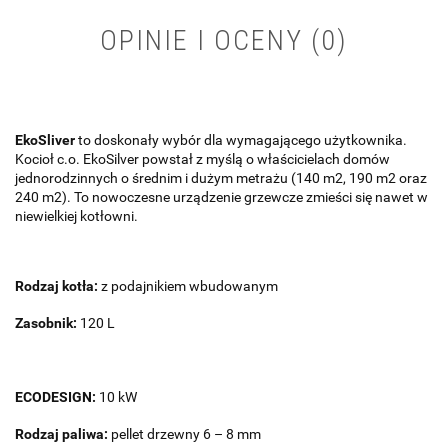
OPINIE I OCENY (0)
EkoSliver
to doskonały wybór dla wymagającego użytkownika.
Kocioł c.o. EkoSilver powstał z myślą o właścicielach domów
jednorodzinnych o średnim i dużym metrażu (140 m2, 190 m2 oraz
240 m2). To nowoczesne urządzenie grzewcze zmieści się nawet w
niewielkiej kotłowni.
Rodzaj kotła:
z podajnikiem wbudowanym
Zasobnik:
120 L
ECODESIGN:
10 kW
Rodzaj paliwa:
pellet drzewny 6 – 8 mm