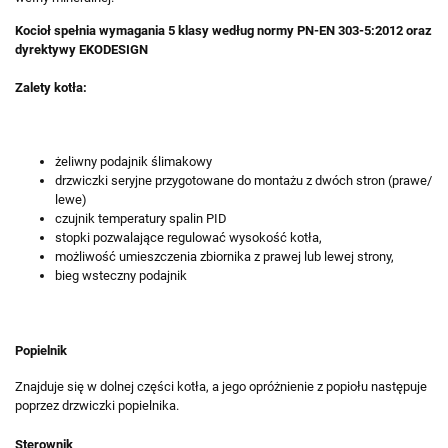
Kocioł spełnia wymagania 5 klasy według normy PN-EN 303-5:2012 oraz
dyrektywy EKODESIGN
Zalety kotła:
żeliwny podajnik ślimakowy
drzwiczki seryjne przygotowane do montażu z dwóch stron (prawe/
lewe)
czujnik temperatury spalin PID
stopki pozwalające regulować wysokość kotła,
możliwość umieszczenia zbiornika z prawej lub lewej strony,
bieg wsteczny podajnik
Popielnik
Znajduje się w dolnej części kotła, a jego opróżnienie z popiołu następuje
poprzez drzwiczki popielnika.
Sterownik