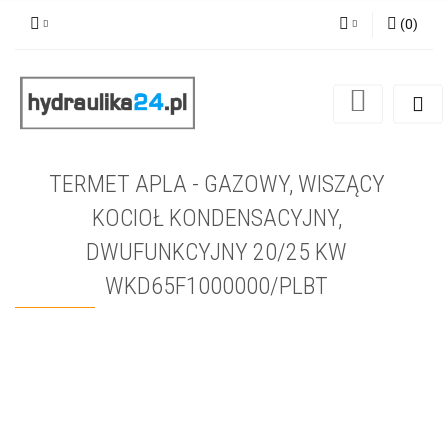
(
0
)
Zaloguj się
Zarejestruj się
Dodaj zgłoszenie
TERMET APLA - GAZOWY, WISZĄCY
KOCIOŁ KONDENSACYJNY,
DWUFUNKCYJNY 20/25 KW
WKD65F1000000/PLBT