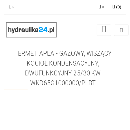
(
0
)
Zaloguj się
Zarejestruj się
Dodaj zgłoszenie
TERMET APLA - GAZOWY, WISZĄCY
KOCIOŁ KONDENSACYJNY,
DWUFUNKCYJNY 25/30 KW
WKD65G1000000/PLBT