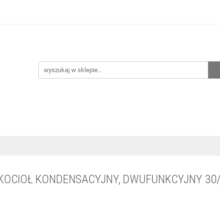
hnia
Ogrzewanie
Centralne odkurzanie
Przepo
CENA ZESTAWÓW
Kontakt
Raty/Leasing
CENTRALNE ODKURZANIE
PRZEPOMPOWNIE
WYPRZED
 KOCIOŁ KONDENSACYJNY, DWUFUNKCYJNY 30