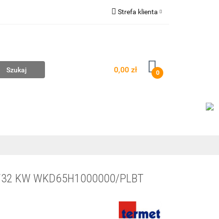
Strefa klienta
mpownie
Zaloguj się
Zarejestruj się
Dodaj zgłoszenie
0,00 zł
0
AŻ
WYCENA ZESTAWÓW
KONTAKT
/32 KW WKD65H1000000/PLBT