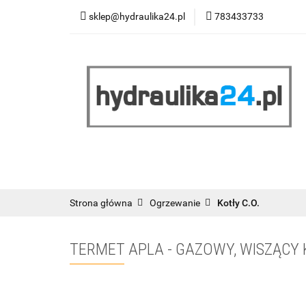
sklep@hydraulika24.pl
783433733
Łazienka
Kuc
Wyprzedaż
WY
ŁAZIENKA
KUCHNIA
OGRZEWANIE
RATY/LEASING
Strona główna
Ogrzewanie
Kotły C.O.
TERMET APLA - GAZOWY, WISZĄCY