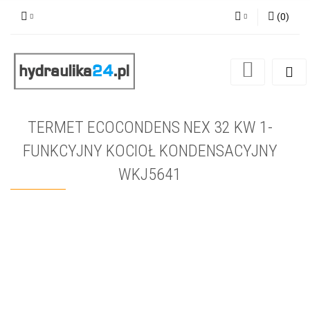
(
0
)
Zaloguj się
Zarejestruj się
Dodaj zgłoszenie
TERMET ECOCONDENS NEX 32 KW 1-
FUNKCYJNY KOCIOŁ KONDENSACYJNY
WKJ5641