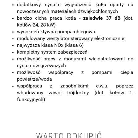
dodatkowy system wygłuszenia kotła oparty na
nowoczesnych materiałach dźwiękochłonnych
bardzo cicha praca kotła -
zaledwie 37 dB
(dot.
kotłów 24, 28 kW)
wysokoefektywna pompa obiegowa
modulowany wentylator sterowany elektronicznie
najwyższa klasa NOx (klasa 6)
kompletny system zabezpieczeń
możliwość pracy z modułami wielostrefowymi do
systemów grzewczych
możliwość współpracy z pompami ciepła
powietrze/woda
współpraca z zasobnikami c.w.u. poprzez
wbudowany zawór trójdrożny (dot. kotłów 1-
funkcyjnych)
WARTO DOKUPIĆ