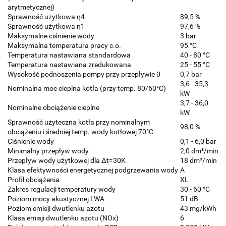
arytmetycznej)
Sprawność użytkowa η4
89,5 %
Sprawność użytkowa η1
97,6 %
Maksymalne ciśnienie wody
3 bar
Maksymalna temperatura pracy c.o.
95 °C
Temperatura nastawiana standardowa
40 - 80 °C
Temperatura nastawiana zredukowana
25 - 55 °C
Wysokość podnoszenia pompy przy przepływie 0
0,7 bar
3,6 - 35,3
Nominalna moc cieplna kotła (przy temp. 80/60°C)
kW
3,7 - 36,0
Nominalne obciążenie cieplne
kW
Sprawność użyteczna kotła przy nominalnym
98,0 %
obciążeniu i średniej temp. wody kotłowej 70°C
Ciśnienie wody
0,1 - 6,0 bar
Minimalny przepływ wody
2,0 dm³/min
Przepływ wody użytkowej dla Δt=30K
18 dm³/min
Klasa efektywności energetycznej podgrzewania wody
A
Profil obciążenia
XL
Zakres regulacji temperatury wody
30 - 60 °C
Poziom mocy akustycznej LWA
51 dB
Poziom emisji dwutlenku azotu
43 mg/kWh
Klasa emisji dwutlenku azotu (NOx)
6