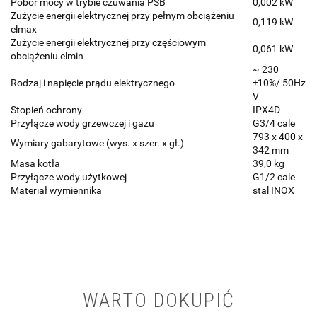
Pobór mocy w trybie czuwania PSB
0,002 kW
Zużycie energii elektrycznej przy pełnym obciążeniu
0,119 kW
elmax
Zużycie energii elektrycznej przy częściowym
0,061 kW
obciążeniu elmin
~ 230
Rodzaj i napięcie prądu elektrycznego
±10%/ 50Hz
V
Stopień ochrony
IPX4D
Przyłącze wody grzewczej i gazu
G3/4 cale
793 x 400 x
Wymiary gabarytowe (wys. x szer. x gł.)
342 mm
Masa kotła
39,0 kg
Przyłącze wody użytkowej
G1/2 cale
Materiał wymiennika
stal INOX
WARTO DOKUPIĆ