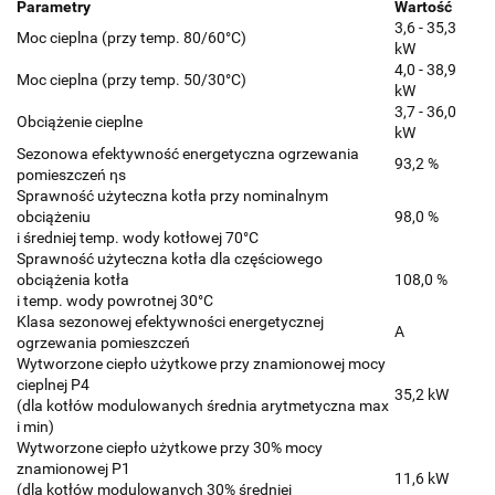
Parametry
Wartość
3,6 - 35,3
Moc cieplna (przy temp. 80/60°C)
kW
4,0 - 38,9
Moc cieplna (przy temp. 50/30°C)
kW
3,7 - 36,0
Obciążenie cieplne
kW
Sezonowa efektywność energetyczna ogrzewania
93,2 %
pomieszczeń ηs
Sprawność użyteczna kotła przy nominalnym
obciążeniu
98,0 %
i średniej temp. wody kotłowej 70°C
Sprawność użyteczna kotła dla częściowego
obciążenia kotła
108,0 %
i temp. wody powrotnej 30°C
Klasa sezonowej efektywności energetycznej
A
ogrzewania pomieszczeń
Wytworzone ciepło użytkowe przy znamionowej mocy
cieplnej P4
35,2 kW
(dla kotłów modulowanych średnia arytmetyczna max
i min)
Wytworzone ciepło użytkowe przy 30% mocy
znamionowej P1
11,6 kW
(dla kotłów modulowanych 30% średniej