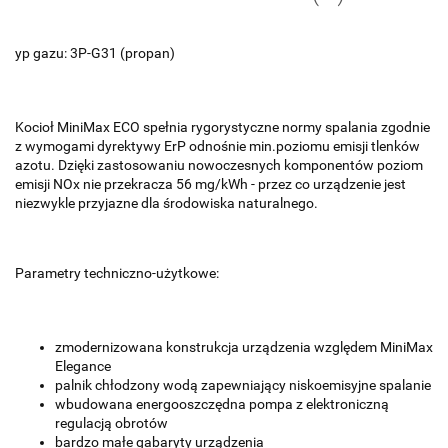
yp gazu: 3P-G31 (propan)
Kocioł MiniMax ECO
spełnia rygorystyczne normy spalania zgodnie
z wymogami dyrektywy ErP odnośnie min.poziomu emisji tlenków
azotu. Dzięki zastosowaniu nowoczesnych komponentów poziom
emisji NOx nie przekracza 56 mg/kWh - przez co urządzenie jest
niezwykle przyjazne dla środowiska naturalnego.
Parametry techniczno-użytkowe:
zmodernizowana konstrukcja urządzenia względem MiniMax
Elegance
palnik chłodzony wodą zapewniający niskoemisyjne spalanie
wbudowana energooszczędna pompa z elektroniczną
regulacją obrotów
bardzo małe gabaryty urządzenia