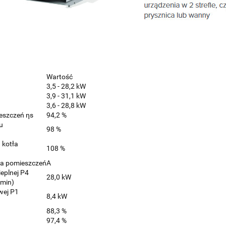
Wartość
3,5 - 28,2 kW
3,9 - 31,1 kW
3,6 - 28,8 kW
eszczeń ηs
94,2 %
u
98 %
 kotła
108 %
ia pomieszczeń
A
eplnej P4
28,0 kW
 min)
wej P1
8,4 kW
88,3 %
97,4 %