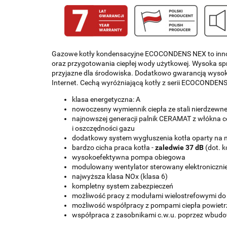
Gazowe kotły kondensacyjne ECOCONDENS NEX to innowa
oraz przygotowania ciepłej wody użytkowej. Wysoka spr
przyjazne dla środowiska. Dodatkowo gwarancją wysoki
Internet. Cechą wyróżniającą kotły z serii ECOCONDENS 
klasa energetyczna: A
nowoczesny wymiennik ciepła ze stali nierdzewne
najnowszej generacji palnik CERAMAT z włókna c
i oszczędności gazu
dodatkowy system wygłuszenia kotła oparty na
bardzo cicha praca kotła -
zaledwie 37 dB
(dot. 
wysokoefektywna pompa obiegowa
modulowany wentylator sterowany elektroniczni
najwyższa klasa NOx (klasa 6)
kompletny system zabezpieczeń
możliwość pracy z modułami wielostrefowymi d
możliwość współpracy z pompami ciepła powiet
współpraca z zasobnikami c.w.u. poprzez wbudo