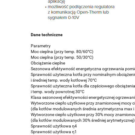
Dane techniczne
Parametry
Moc cieplna (przy temp. 80/60°C)
Moc cieplna (przy temp. 50/30°C)
Obciążenie cieplne
Sezonowa efektywność energetyczna ogrzewania pomi
Sprawność użyteczna kotła przy nominalnym obciążeni
i średniej temp. wody kotłowej 70°C
Sprawność użyteczna kotła dla częściowego obciążenia
i temp. wody powrotnej 30°C
Klasa sezonowej efektywności energetycznej ogrzewan
Wytworzone ciepło użytkowe przy znamionowej mocy ci
(dla kotłów modulowanych średnia arytmetyczna max i
Wytworzone ciepło użytkowe przy 30% mocy znamiono
(dla kotłów modulowanych 30% średniej arytmetycznej)
Sprawność użytkowa η4
Sprawność użytkowa η1