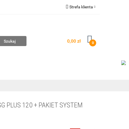
Strefa klienta
mpownie
Zaloguj się
Zarejestruj się
Dodaj zgłoszenie
0,00 zł
0
AŻ
WYCENA ZESTAWÓW
KONTAKT
G PLUS 120 + PAKIET SYSTEM