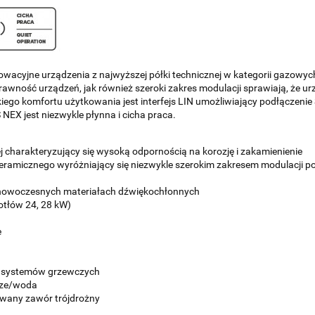
cyjne urządzenia z najwyższej półki technicznej w kategorii gazowy
awność urządzeń, jak również szeroki zakres modulacji sprawiają, że ur
ego komfortu użytkowania jest interfejs LIN umożliwiający podłączeni
NEX jest niezwykle płynna i cicha praca.
j charakteryzujący się wysoką odpornością na korozję i zakamienienie
eramicznego wyróżniający się niezwykle szerokim zakresem modulacji po
 nowoczesnych materiałach dźwiękochłonnych
kotłów 24, 28 kW)
e
o systemów grzewczych
rze/woda
wany zawór trójdrożny