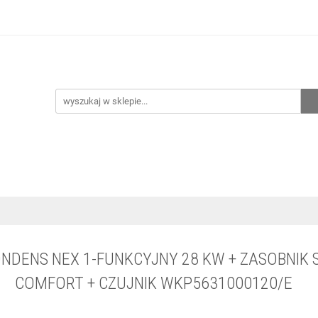
hnia
Ogrzewanie
Centralne odkurzanie
Przepo
CENA ZESTAWÓW
Kontakt
Raty/Leasing
CENTRALNE ODKURZANIE
PRZEPOMPOWNIE
WYPRZED
NDENS NEX 1-FUNKCYJNY 28 KW + ZASOBNIK S
COMFORT + CZUJNIK WKP5631000120/E