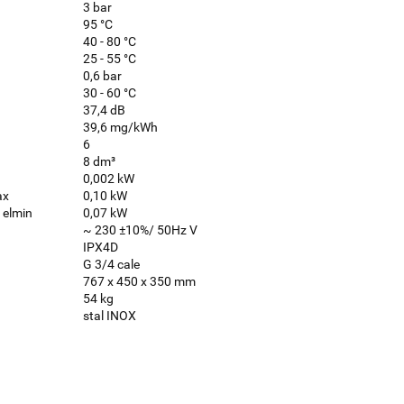
3 bar
95 °C
40 - 80 °C
25 - 55 °C
0,6 bar
30 - 60 °C
37,4 dB
39,6 mg/kWh
6
8 dm³
0,002 kW
ax
0,10 kW
 elmin
0,07 kW
~ 230 ±10%/ 50Hz V
IPX4D
G 3/4 cale
767 x 450 x 350 mm
54 kg
stal INOX