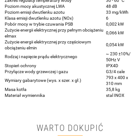
Zakres regulacji temperatury wody
30 - 60 °C
Poziom mocy akustycznej LWA
48 dB
Poziom emisji dwutlenku azotu
33 mg/kWh
Klasa emisji dwutlenku azotu (NOx)
6
Pobór mocy w trybie czuwania PSB
0,002 kW
Zużycie energii elektrycznej przy pełnym obciążeniu
0,066 kW
elmax
Zużycie energii elektrycznej przy częściowym
0,054 kW
obciążeniu elmin
~ 230 ±10%/
Rodzaj i napięcie prądu elektrycznego
50Hz V
Stopień ochrony
IPX4D
Przyłącze wody grzewczej i gazu
G3/4 cale
793 x 400 x
Wymiary gabarytowe (wys. x szer. x gł.)
310 mm
Masa kotła
35,8 kg
Materiał wymiennika
stal INOX
WARTO DOKUPIĆ