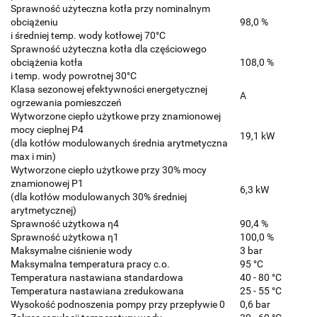
Sprawność użyteczna kotła przy nominalnym
obciążeniu
98,0 %
i średniej temp. wody kotłowej 70°C
Sprawność użyteczna kotła dla częściowego
obciążenia kotła
108,0 %
i temp. wody powrotnej 30°C
Klasa sezonowej efektywności energetycznej
A
ogrzewania pomieszczeń
Wytworzone ciepło użytkowe przy znamionowej
mocy cieplnej P4
19,1 kW
(dla kotłów modulowanych średnia arytmetyczna
max i min)
Wytworzone ciepło użytkowe przy 30% mocy
znamionowej P1
6,3 kW
(dla kotłów modulowanych 30% średniej
arytmetycznej)
Sprawność użytkowa η4
90,4 %
Sprawność użytkowa η1
100,0 %
Maksymalne ciśnienie wody
3 bar
Maksymalna temperatura pracy c.o.
95 °C
Temperatura nastawiana standardowa
40 - 80 °C
Temperatura nastawiana zredukowana
25 - 55 °C
Wysokość podnoszenia pompy przy przepływie 0
0,6 bar