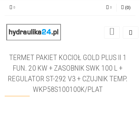
(
0
)
Zaloguj się
Zarejestruj się
Dodaj zgłoszenie
TERMET PAKIET KOCIOŁ GOLD PLUS II 1
FUN. 20 KW + ZASOBNIK SWK 100 L +
REGULATOR ST-292 V3 + CZUJNIK TEMP.
WKP58S100100K/PLAT