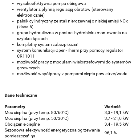
wysokoefektywna pompa obiegowa
wentylator z płynną regulacją obrotów (sterowany
elektronicznie)
palnik cylindryczny ze stali nierdzewnej o niskiej emisji NOx
(klasa 6)
grupa hydrauliczna w postaci hydrobloku montowania na
szybkozłączach
kompletny system zabezpieczeń
system komunikacji Open-Therm przy pomocy regulator
CR11011
możliwość pracy z modułami wielostrefowymi do systemów
grzewczych
możliwość współpracy z pompami ciepła powietrze/woda
Dane techniczne
Parametry
Wartość
Moc cieplna (przy temp. 80/60°C)
3,3 - 19,1 kW
Moc cieplna (przy temp. 50/30°C)
3,7 - 21,0 kW
Obciążenie cieplne
3,4 - 19,5 kW
Sezonowa efektywność energetyczna ogrzewania
96,1 %
pomieszczeń ηs