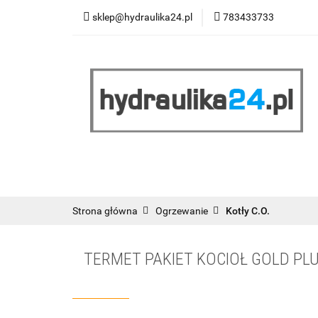
sklep@hydraulika24.pl
783433733
Łazienka
Kuc
Wyprzedaż
WY
ŁAZIENKA
KUCHNIA
OGRZEWANIE
RATY/LEASING
Strona główna
Ogrzewanie
Kotły C.O.
TERMET PAKIET KOCIOŁ GOLD PLUS 