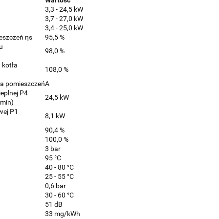
3,3 - 24,5 kW
3,7 - 27,0 kW
3,4 - 25,0 kW
eszczeń ηs
95,5 %
u
98,0 %
 kotła
108,0 %
ia pomieszczeń
A
eplnej P4
24,5 kW
 min)
wej P1
8,1 kW
90,4 %
100,0 %
3 bar
95 °C
40 - 80 °C
25 - 55 °C
0,6 bar
30 - 60 °C
51 dB
33 mg/kWh