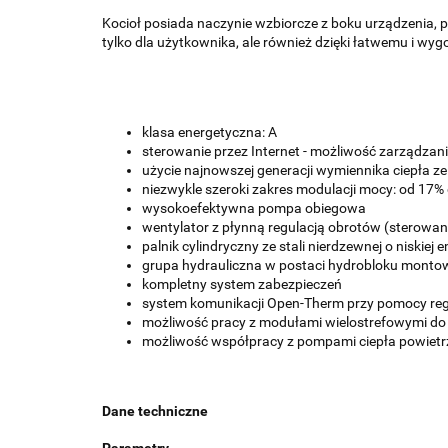
Kocioł posiada naczynie wzbiorcze z boku urządzenia, 
tylko dla użytkownika, ale również dzięki łatwemu i wy
klasa energetyczna: A
sterowanie przez Internet - możliwość zarządza
użycie najnowszej generacji wymiennika ciepła z
niezwykle szeroki zakres modulacji mocy: od 17
wysokoefektywna pompa obiegowa
wentylator z płynną regulacją obrotów (sterowan
palnik cylindryczny ze stali nierdzewnej o niskiej 
grupa hydrauliczna w postaci hydrobloku mont
kompletny system zabezpieczeń
system komunikacji Open-Therm przy pomocy re
możliwość pracy z modułami wielostrefowymi d
możliwość współpracy z pompami ciepła powiet
Dane techniczne
Parametry