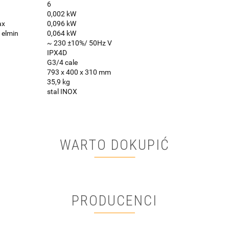
6
0,002 kW
ax
0,096 kW
 elmin
0,064 kW
~ 230 ±10%/ 50Hz V
IPX4D
G3/4 cale
793 x 400 x 310 mm
35,9 kg
stal INOX
WARTO DOKUPIĆ
PRODUCENCI