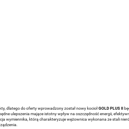
kty, dlatego do oferty wprowadzony został nowy kocioł
GOLD PLUS II
bę
będne
ulepszenia mające istotny wpływ na oszczędność energii, efektyw
ukcja wymiennika, którą charakteryzuje wężownica wykonana ze stali ni
rządzenia.