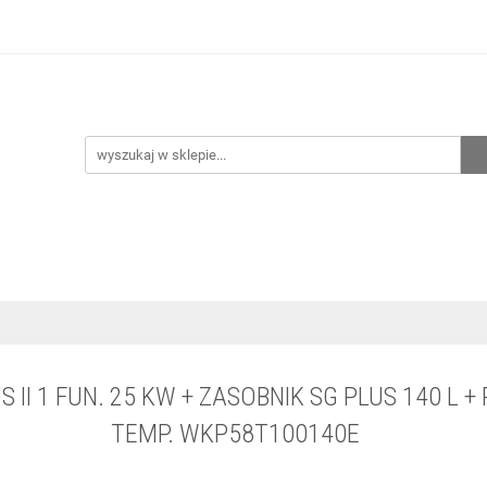
hnia
Ogrzewanie
Centralne odkurzanie
Przepo
CENA ZESTAWÓW
Kontakt
Raty/Leasing
CENTRALNE ODKURZANIE
PRZEPOMPOWNIE
WYPRZED
II 1 FUN. 25 KW + ZASOBNIK SG PLUS 140 L +
TEMP. WKP58T100140E