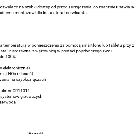
pozwala to na szybki dostęp od przodu urządzenia, co znacznie ułatwia 
godnemu montażowi dla instalatora i serwisanta.
nia temperaturą w pomieszczeniu za pomocą smartfonu lub tabletu przy
e stali nierdzewnej z wężownicą w postaci pojedynczego zwoju
% do 100%
y elektronicznie)
emisji NOx (klasa 6)
owania na szybkozłączach
gulator CR11011
o systemów grzewczych
rze/woda
Wartość