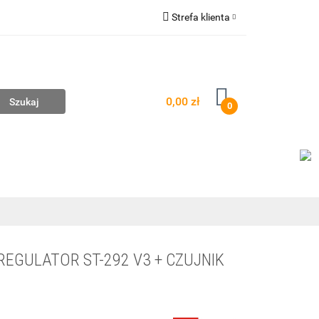
Strefa klienta
mpownie
Zaloguj się
Zarejestruj się
Dodaj zgłoszenie
0,00 zł
0
AŻ
WYCENA ZESTAWÓW
KONTAKT
 REGULATOR ST-292 V3 + CZUJNIK