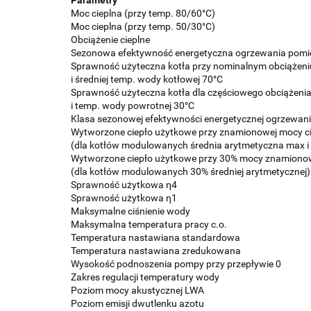
Moc cieplna (przy temp. 80/60°C)
Moc cieplna (przy temp. 50/30°C)
Obciążenie cieplne
Sezonowa efektywność energetyczna ogrzewania pomi
Sprawność użyteczna kotła przy nominalnym obciążeni
i średniej temp. wody kotłowej 70°C
Sprawność użyteczna kotła dla częściowego obciążenia
i temp. wody powrotnej 30°C
Klasa sezonowej efektywności energetycznej ogrzewan
Wytworzone ciepło użytkowe przy znamionowej mocy ci
(dla kotłów modulowanych średnia arytmetyczna max i
Wytworzone ciepło użytkowe przy 30% mocy znamiono
(dla kotłów modulowanych 30% średniej arytmetycznej)
Sprawność użytkowa η4
Sprawność użytkowa η1
Maksymalne ciśnienie wody
Maksymalna temperatura pracy c.o.
Temperatura nastawiana standardowa
Temperatura nastawiana zredukowana
Wysokość podnoszenia pompy przy przepływie 0
Zakres regulacji temperatury wody
Poziom mocy akustycznej LWA
Poziom emisji dwutlenku azotu