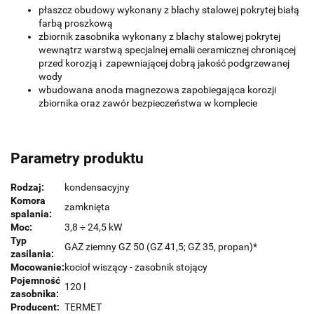
płaszcz obudowy wykonany z blachy stalowej pokrytej białą
farbą proszkową
zbiornik zasobnika wykonany z blachy stalowej pokrytej
wewnątrz warstwą specjalnej emalii ceramicznej chroniącej
przed korozją i zapewniającej dobrą jakość podgrzewanej
wody
wbudowana anoda magnezowa zapobiegająca korozji
zbiornika oraz zawór bezpieczeństwa w komplecie
Parametry produktu
Rodzaj:
kondensacyjny
Komora
zamknięta
spalania:
Moc:
3,8 ÷ 24,5 kW
Typ
GAZ ziemny GZ 50 (GZ 41,5; GZ 35, propan)*
zasilania:
Mocowanie:
kocioł wiszący - zasobnik stojący
Pojemność
120 l
zasobnika:
Producent:
TERMET