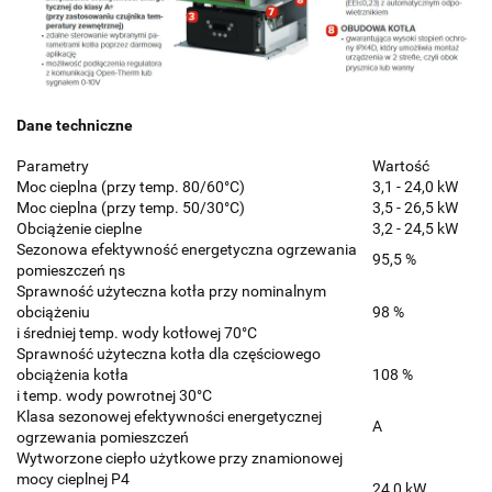
Dane techniczne
Parametry
Wartość
Moc cieplna (przy temp. 80/60°C)
3,1 - 24,0 kW
Moc cieplna (przy temp. 50/30°C)
3,5 - 26,5 kW
Obciążenie cieplne
3,2 - 24,5 kW
Sezonowa efektywność energetyczna ogrzewania
95,5 %
pomieszczeń ηs
Sprawność użyteczna kotła przy nominalnym
obciążeniu
98 %
i średniej temp. wody kotłowej 70°C
Sprawność użyteczna kotła dla częściowego
obciążenia kotła
108 %
i temp. wody powrotnej 30°C
Klasa sezonowej efektywności energetycznej
A
ogrzewania pomieszczeń
Wytworzone ciepło użytkowe przy znamionowej
mocy cieplnej P4
24,0 kW