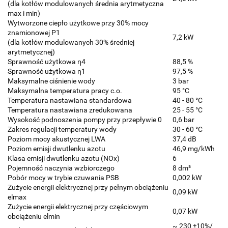
(dla kotłów modulowanych średnia arytmetyczna
max i min)
Wytworzone ciepło użytkowe przy 30% mocy
znamionowej P1
7,2 kW
(dla kotłów modulowanych 30% średniej
arytmetycznej)
Sprawność użytkowa η4
88,5 %
Sprawność użytkowa η1
97,5 %
Maksymalne ciśnienie wody
3 bar
Maksymalna temperatura pracy c.o.
95 °C
Temperatura nastawiana standardowa
40 - 80 °C
Temperatura nastawiana zredukowana
25 - 55 °C
Wysokość podnoszenia pompy przy przepływie 0
0,6 bar
Zakres regulacji temperatury wody
30 - 60 °C
Poziom mocy akustycznej LWA
37,4 dB
Poziom emisji dwutlenku azotu
46,9 mg/kWh
Klasa emisji dwutlenku azotu (NOx)
6
Pojemność naczynia wzbiorczego
8 dm³
Pobór mocy w trybie czuwania PSB
0,002 kW
Zużycie energii elektrycznej przy pełnym obciążeniu
0,09 kW
elmax
Zużycie energii elektrycznej przy częściowym
0,07 kW
obciążeniu elmin
~ 230 ±10%/