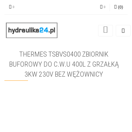
(
0
)
Zaloguj się
Zarejestruj się
Dodaj zgłoszenie
THERMES TSBVS0400 ZBIORNIK
BUFOROWY DO C.W.U 400L Z GRZAŁKĄ
3KW 230V BEZ WĘŻOWNICY