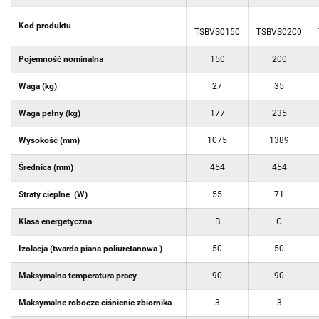
Kod produktu
TSBVS0150
TSBVS0200
Pojemność nominalna
150
200
Waga (kg)
27
35
Waga pełny (kg)
177
235
Wysokość (mm)
1075
1389
Średnica (mm)
454
454
Straty cieplne (W)
55
71
Klasa energetyczna
B
C
Izolacja (twarda piana poliuretanowa )
50
50
Maksymalna temperatura pracy
90
90
Maksymalne robocze ciśnienie zbiornika
3
3