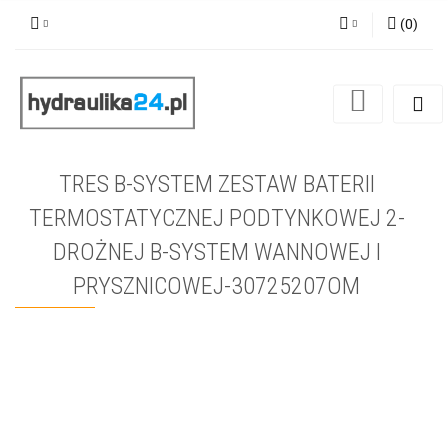
(
0
)
Zaloguj się
Zarejestruj się
Dodaj zgłoszenie
TRES B-SYSTEM ZESTAW BATERII
TERMOSTATYCZNEJ PODTYNKOWEJ 2-
DROŻNEJ B-SYSTEM WANNOWEJ I
PRYSZNICOWEJ-30725207OM