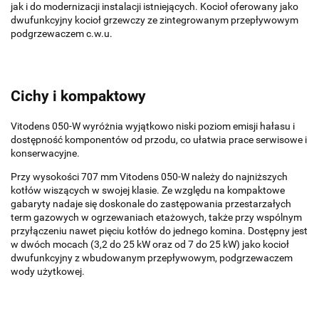
jak i do modernizacji instalacji istniejących. Kocioł oferowany jako
dwufunkcyjny kocioł grzewczy ze zintegrowanym przepływowym
podgrzewaczem c.w.u.
Cichy i kompaktowy
Vitodens 050-W wyróżnia wyjątkowo niski poziom emisji hałasu i
dostępność komponentów od przodu, co ułatwia prace serwisowe i
konserwacyjne.
Przy wysokości 707 mm Vitodens 050-W należy do najniższych
kotłów wiszących w swojej klasie. Ze względu na kompaktowe
gabaryty nadaje się doskonale do zastępowania przestarzałych
term gazowych w ogrzewaniach etażowych, także przy wspólnym
przyłączeniu nawet pięciu kotłów do jednego komina. Dostępny jest
w dwóch mocach (3,2 do 25 kW oraz od 7 do 25 kW) jako kocioł
dwufunkcyjny z wbudowanym przepływowym, podgrzewaczem
wody użytkowej.