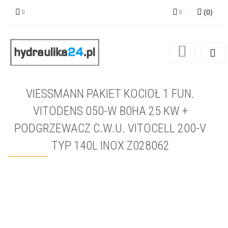
(
0
)
Zaloguj się
Zarejestruj się
Dodaj zgłoszenie
VIESSMANN PAKIET KOCIOŁ 1 FUN.
VITODENS 050-W B0HA 25 KW +
PODGRZEWACZ C.W.U. VITOCELL 200-V
TYP 140L INOX Z028062