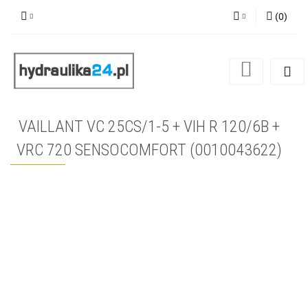
(
0
)
Zaloguj się
Zarejestruj się
Dodaj zgłoszenie
VAILLANT VC 25CS/1-5 + VIH R 120/6B +
VRC 720 SENSOCOMFORT (0010043622)