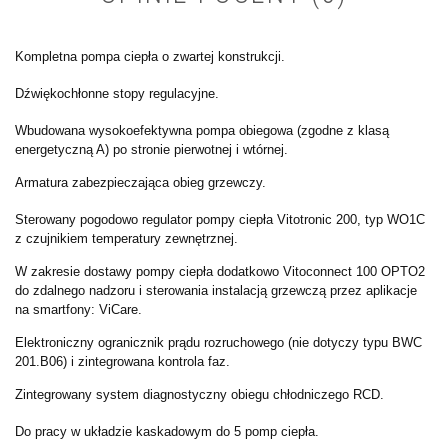
Kompletna pompa ciepła o zwar
tej konstrukcji.
Dźwiękochłonne stopy regula
cyjne.
Wbudowana wysokoefektywna
pompa obiegowa (zgodne z klasą
energetyczną A) po stronie
pierwotnej i wtórnej.
Armatura zabezpieczająca obieg
grzewczy.
Sterowany pogodowo regulator
pompy ciepła Vitotronic 200,
typ WO1C
z czujnikiem tempera
tury zewnętrznej.
W zakresie dostawy pompy ciepła
dodatkowo Vitoconnect 100
OPTO2
do zdalnego nadzoru i ste
rowania instalacją grzewczą przez
aplikacje
na smartfony: ViCare.
Elektroniczny ogranicznik prądu
rozruchowego (nie dotyczy typu
BWC
201.B06) i zintegrowana
kontrola faz.
Zintegrowany system diagno
styczny obiegu chłodniczego
RCD.
Do pracy w układzie kaskado
wym do 5 pomp ciepła.