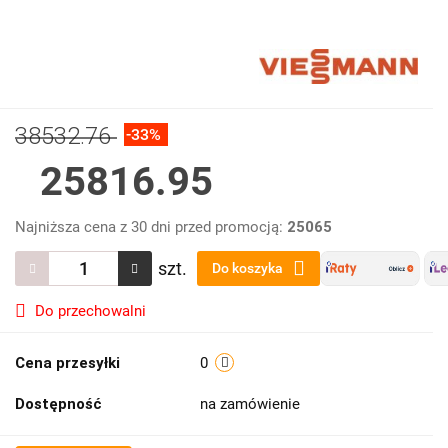
38532.76
-33%
25816.95
Najniższa cena z 30 dni przed promocją:
25065
szt.
Do koszyka
Do przechowalni
Cena przesyłki
0
Dostępność
na zamówienie