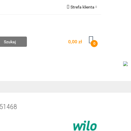
Strefa klienta
mpownie
Zaloguj się
Zarejestruj się
Dodaj zgłoszenie
0,00 zł
0
AŻ
WYCENA ZESTAWÓW
KONTAKT
551468