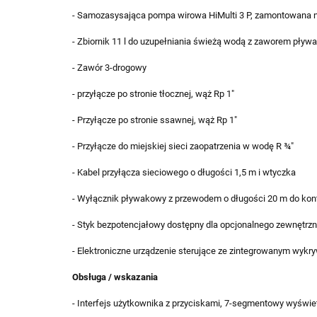
- Samozasysająca pompa wirowa HiMulti 3 P, zamontowana n
- Zbiornik 11 l do uzupełniania świeżą wodą z zaworem pły
- Zawór 3-drogowy
- przyłącze po stronie tłocznej, wąż Rp 1"
- Przyłącze po stronie ssawnej, wąż Rp 1"
- Przyłącze do miejskiej sieci zaopatrzenia w wodę R ¾"
- Kabel przyłącza sieciowego o długości 1,5 m i wtyczka
- Wyłącznik pływakowy z przewodem o długości 20 m do kont
- Styk bezpotencjałowy dostępny dla opcjonalnego zewnętrzne
- Elektroniczne urządzenie sterujące ze zintegrowanym wykr
Obsługa / wskazania
- Interfejs użytkownika z przyciskami, 7-segmentowy wyświet