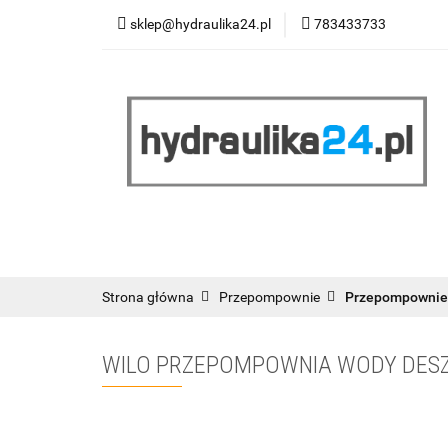
sklep@hydraulika24.pl
783433733
Łazienka
Kuc
Wyprzedaż
WY
ŁAZIENKA
KUCHNIA
OGRZEWANIE
RATY/LEASING
Strona główna
Przepompownie
Przepompownie
WILO PRZEPOMPOWNIA WODY DESZCZ