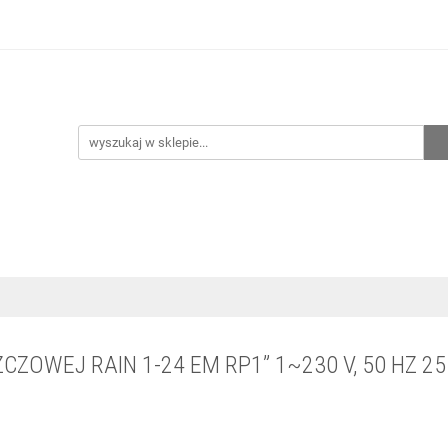
hnia
Ogrzewanie
Centralne odkurzanie
Przepo
CENA ZESTAWÓW
Kontakt
Raty/Leasing
CENTRALNE ODKURZANIE
PRZEPOMPOWNIE
WYPRZED
OWEJ RAIN 1-24 EM RP1” 1~230 V, 50 HZ 2