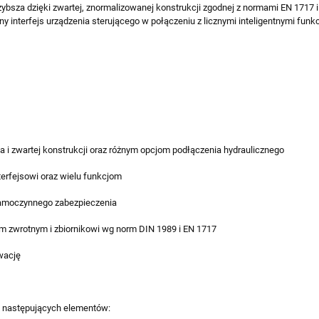
szybsza dzięki zwartej, znormalizowanej konstrukcji zgodnej z normami EN 1717 
 interfejs urządzenia sterującego w połączeniu z licznymi inteligentnymi fun
a i zwartej konstrukcji oraz różnym opcjom podłączenia hydraulicznego
terfejsowi oraz wielu funkcjom
amoczynnego zabezpieczenia
em zwrotnym i zbiornikowi wg norm DIN 1989 i EN 1717
wację
z następujących elementów: