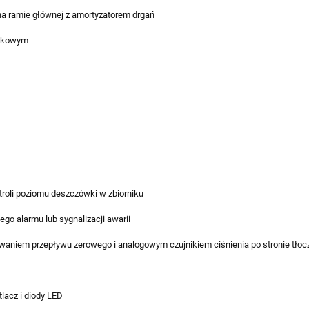
a ramie głównej z amortyzatorem drgań
wakowym
roli poziomu deszczówki w zbiorniku
go alarmu lub sygnalizacji awarii
ywaniem przepływu zerowego i analogowym czujnikiem ciśnienia po stronie tłoc
lacz i diody LED