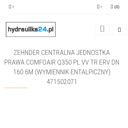
(
0
)
Zaloguj się
Zarejestruj się
Dodaj zgłoszenie
ZEHNDER CENTRALNA JEDNOSTKA
PRAWA COMFOAIR Q350 PL VV TR ERV DN
160 6M (WYMIENNIK ENTALPICZNY)
471502071